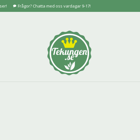
ser!
Frågor? Chatta med oss vardagar 9-17!