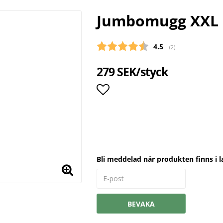
Jumbomugg XXL 1
Snittbetyg:
4.5
(
röster:
2
)
279 SEK/styck
Lägg till i favoritlista
Bli meddelad när produkten finns i l
BEVAKA