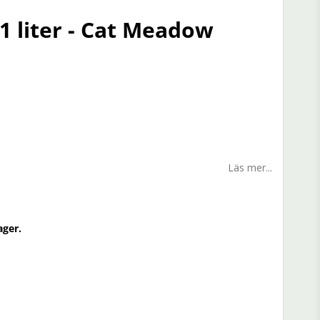
 liter - Cat Meadow
n
Läs mer...
ager.