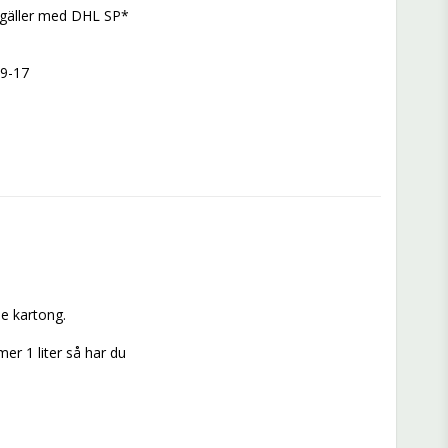
, gäller med DHL SP*
 9-17
e kartong.
r 1 liter så har du 