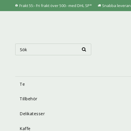
Frakt 55:- Fri frakt över 500:- med DHL SP*
Snabba leveran
Te
Tillbehör
Delikatesser
Kaffe