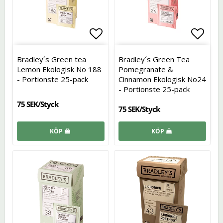
Lägg till i favoritlistan
Lägg t
Bradley´s Green tea
Bradley´s Green Tea
Lemon Ekologisk No 188
Pomegranate &
- Portionste 25-pack
Cinnamon Ekologisk No24
- Portionste 25-pack
75 SEK/Styck
75 SEK/Styck
KÖP
KÖP