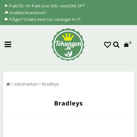
Frakt 55:- Fri frakt över 500:- med DHL SP*
Snabba leveranser!
Frågor? Chatta med oss vardagar 9-17!
0
Varumärken
Bradleys
Bradleys