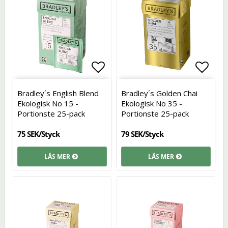
Lägg till i favoritlistan
Lägg t
Bradley´s English Blend
Bradley´s Golden Chai
Ekologisk No 15 -
Ekologisk No 35 -
Portionste 25-pack
Portionste 25-pack
75 SEK/Styck
79 SEK/Styck
LÄS MER
LÄS MER