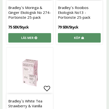
Lägg till i favoritlistan
Lägg t
Bradley´s Moringa &
Bradley´s Rooibos
Ginger Ekologisk No 274-
Ekologisk No13 -
Portionste 25-pack
Portionste 25-pack
75 SEK/Styck
79 SEK/Styck
LÄS MER
KÖP
Lägg till i favoritlistan
Bradley´s White Tea
Strawberry & Vanilla