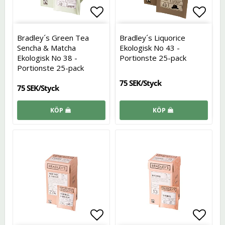
Lägg till i favoritlistan
Lägg t
Bradley´s Green Tea
Bradley´s Liquorice
Sencha & Matcha
Ekologisk No 43 -
Ekologisk No 38 -
Portionste 25-pack
Portionste 25-pack
75 SEK/Styck
75 SEK/Styck
KÖP
KÖP