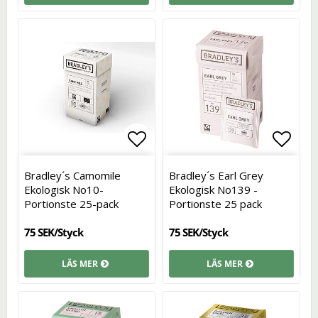
Lägg till i favoritlistan
Lägg t
Bradley´s Camomile
Bradley´s Earl Grey
Ekologisk No10-
Ekologisk No139 -
Portionste 25-pack
Portionste 25 pack
75 SEK/Styck
75 SEK/Styck
LÄS MER
LÄS MER