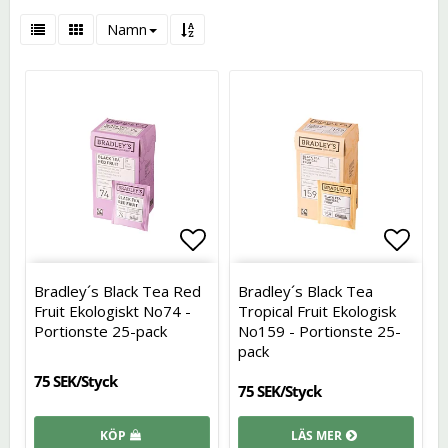
Namn
Lägg till i favoritlistan
Lägg t
Bradley´s Black Tea Red
Bradley´s Black Tea
Fruit Ekologiskt No74 -
Tropical Fruit Ekologisk
Portionste 25-pack
No159 - Portionste 25-
pack
75 SEK/Styck
75 SEK/Styck
KÖP
LÄS MER