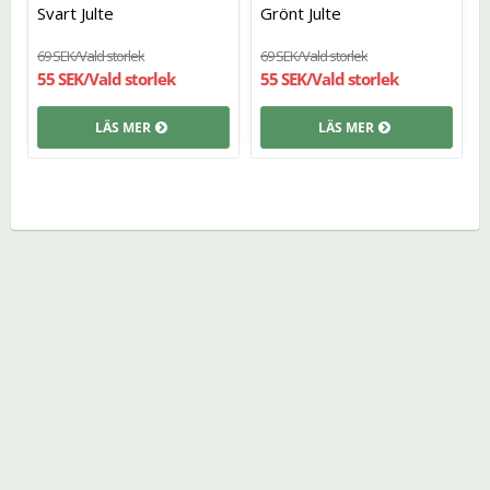
Lägg till i favoritlistan
Lägg t
Svart Julte
Grönt Julte
69 SEK/Vald storlek
69 SEK/Vald storlek
55 SEK/Vald storlek
55 SEK/Vald storlek
LÄS MER
LÄS MER