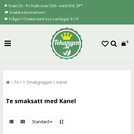
Frakt 55:- Fri frakt över 500:- med DHL SP*
Snabba leveranser!
Frågor? Chatta med oss vardagar 9-17!
0
Te
+ Smakgrupper
Kanel
Te smaksatt med Kanel
Standard