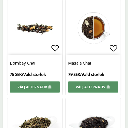
Lägg till i favoritlistan
Lägg t
Bombay Chai
Masala Chai
75 SEK/Vald storlek
79 SEK/Vald storlek
VÄLJ ALTERNATIV
VÄLJ ALTERNATIV