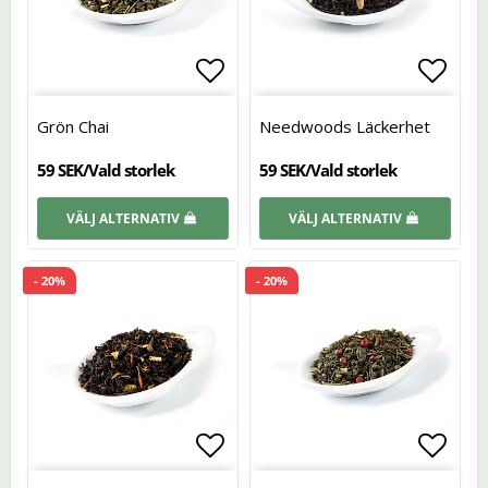
Lägg till i favoritlistan
Lägg t
Grön Chai
Needwoods Läckerhet
59 SEK/Vald storlek
59 SEK/Vald storlek
VÄLJ ALTERNATIV
VÄLJ ALTERNATIV
- 20%
- 20%