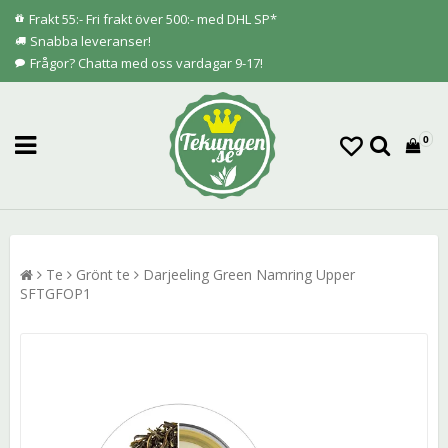
Frakt 55:- Fri frakt över 500:- med DHL SP*
Snabba leveranser!
Frågor? Chatta med oss vardagar 9-17!
0
Te
Grönt te
Darjeeling Green Namring Upper
SFTGFOP1