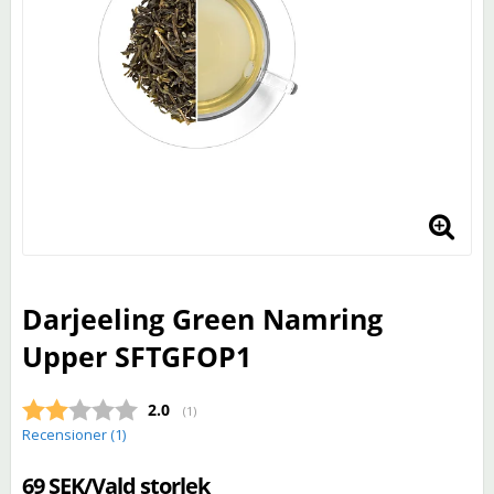
Darjeeling Green Namring
Upper SFTGFOP1
Snittbetyg:
2.0
(
röster:
1
)
Recensioner (
1
)
69 SEK/Vald storlek