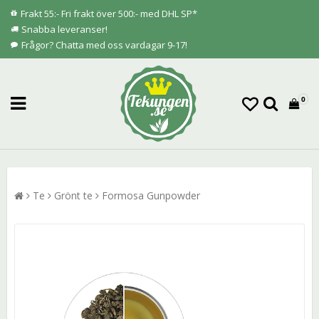
Frakt 55:- Fri frakt över 500:- med DHL SP*
Snabba leveranser!
Frågor? Chatta med oss vardagar 9-17!
0
Te
Grönt te
Formosa Gunpowder