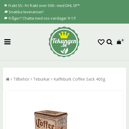
Frakt 55:- Fri frakt över 500:- med DHL SP*
Snabba leveranser!
Frågor? Chatta med oss vardagar 9-17!
0
Tillbehör
Teburkar
Kaffeburk Coffee Sack 400g