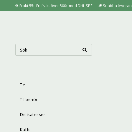
Frakt 55:- Fri frakt över 500:- med DHL SP*
Snabba leveran
Te
Tillbehör
Delikatesser
Kaffe