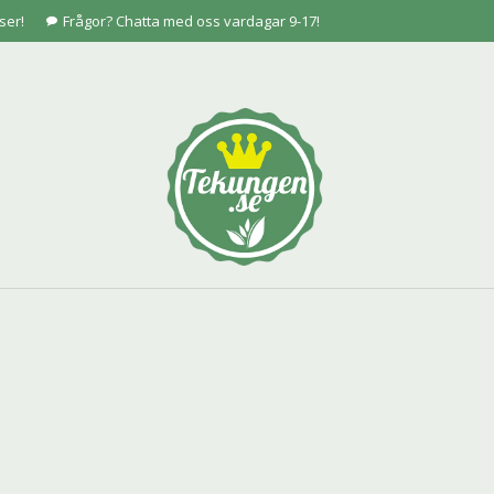
ser!
Frågor? Chatta med oss vardagar 9-17!