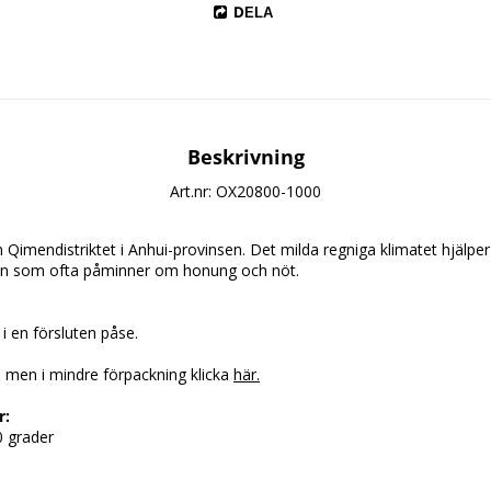
DELA
Beskrivning
Art.nr: OX20800-1000
ån Qimendistriktet i Anhui-provinsen. Det milda regniga klimatet hjälper
 som ofta påminner om honung och nöt.
i en försluten påse.
 men i mindre förpackning klicka 
här.
r:
 grader 