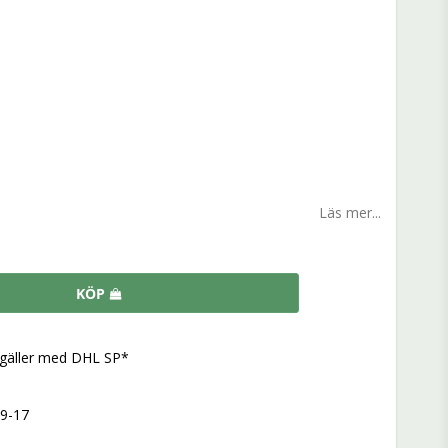
n
Läs mer...
KÖP
, gäller med DHL SP*
 9-17