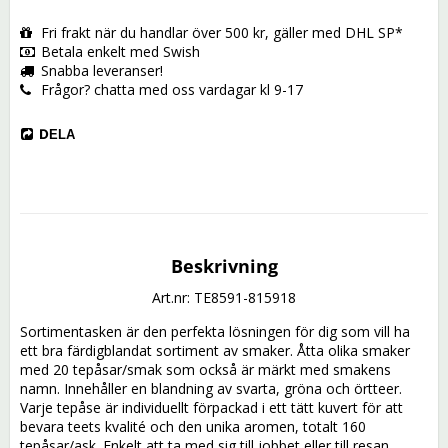
Fri frakt när du handlar över 500 kr, gäller med DHL SP*
Betala enkelt med Swish
Snabba leveranser!
Frågor? chatta med oss vardagar kl 9-17
DELA
Beskrivning
Art.nr: TE8591-815918
Sortimentasken är den perfekta lösningen för dig som vill ha 
ett bra färdigblandat sortiment av smaker. Åtta olika smaker 
med 20 tepåsar/smak som också är märkt med smakens 
namn. Innehåller en blandning av svarta, gröna och örtteer.
Varje tepåse är individuellt förpackad i ett tätt kuvert för att 
bevara teets kvalité och den unika aromen, totalt 160 
tepåsar/ask. Enkelt att ta med sig till jobbet eller till resan. 