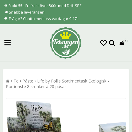
Frakt 55:- Fri frakt över 500:- med DHL SP*
Snabba leveranser!
Frågor? Chatta med oss vardagar 9-17!
0
Te
Påste
Life by Follis Sortimentask Ekologisk -
Portionste 8 smaker á 20 påsar