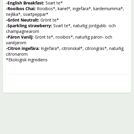
-English Breakfast:
 S
vart te*
-Rooibos Chai:
Rooibos*, kanel*, ingefära*, kardemumma*, 
nejlika*, svartpeppar*
-Grönt Neutralt:
 Grönt te*
-Sparkling strawberry:
Svart te*, naturlig jordgubb- och 
champagnearom
-Päron Vanilj:
Grönt te*, rooibos*, naturlig päron- och 
vaniljarom
-Citron ingefära:
 I
ngefära*, citronskal*, citrongräs*, naturlig 
citronarom.
*Ekologisk ingrediens