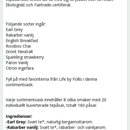
Ekologiskt och Fairtrade-certifierat. 
Följande sorter ingår:
Earl Grey
Rabarber vanilj
English Breakfast
Rooibos Chai
Grönt Neutralt
Sparkling strawberry
Päron Vanilj
Citron ingefära
Fyll på med favoriterna från Life by Follis i denna 
sortimentsask.
Varje sortimentsask innehåller 8 olika smaker med 20 
individuellt kuverterade tepåsar, totalt 160 påsar. 
Ingredienser: 
-Earl Grey:
S
vart te*, naturlig bergamottarom.
-Rabarber vanilj:
 S
vart te*, rabarber- och vaniljarom.