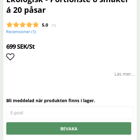
á 20 påsar
Snittbetyg:
5.0
(
röster:
1
)
Recensioner (
1
)
699 SEK/St
Lägg till i favoritlistan
Läs mer...
Bli meddelad när produkten finns i lager.
BEVAKA