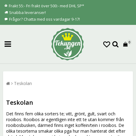
Frakt 55:- Fri frakt över 500:- med DHL SP*
Snabba leveranser!
Frågor? Chatta med oss vardagar 9-17!
0
Teskolan
Teskolan
Det finns fem olika sorters te; vitt, grönt, gult, svart och
rooibos. Rooibos är egentligen inte ett te utan kommer från
rooibosbusken, därmed finns inget koffein/tein i rooibos. De
olika tesorterna smakar olika pga hur man hanterat det efter