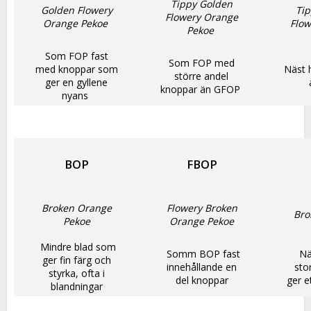
Tippy Golden
Golden Flowery
Tip
Flowery Orange
Orange Pekoe
Flow
Pekoe
Som FOP fast
Som FOP med
med knoppar som
Näst h
större andel
ger en gyllene
knoppar än GFOP
nyans
BOP
FBOP
Broken Orange
Flowery Broken
Bro
Pekoe
Orange
Pekoe
Mindre blad som
Somm BOP fast
Nä
ger fin färg och
innehållande en
sto
styrka, ofta i
del knoppar
ger e
blandningar