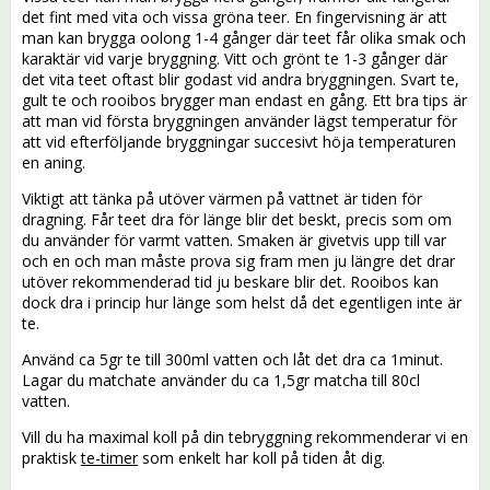
det fint med vita och vissa gröna teer. En fingervisning är att
man kan brygga oolong 1-4 gånger där teet får olika smak och
karaktär vid varje bryggning. Vitt och grönt te 1-3 gånger där
det vita teet oftast blir godast vid andra bryggningen. Svart te,
gult te och rooibos brygger man endast en gång. Ett bra tips är
att man vid första bryggningen använder lägst temperatur för
att vid efterföljande bryggningar succesivt höja temperaturen
en aning.
Viktigt att tänka på utöver värmen på vattnet är tiden för
dragning. Får teet dra för länge blir det beskt, precis som om
du använder för varmt vatten. Smaken är givetvis upp till var
och en och man måste prova sig fram men ju längre det drar
utöver rekommenderad tid ju beskare blir det. Rooibos kan
dock dra i princip hur länge som helst då det egentligen inte är
te.
Använd ca 5gr te till 300ml vatten och låt det dra ca 1minut.
Lagar du matchate använder du ca 1,5gr matcha till 80cl
vatten.
Vill du ha maximal koll på din tebryggning rekommenderar vi en
praktisk
te-timer
som enkelt har koll på tiden åt dig.