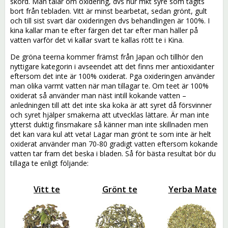
skörd. Man talar om oxidering, dvs hur mkt syre som tagits
bort från tebladen. Vitt är minst bearbetat, sedan grönt, gult
och till sist svart där oxideringen dvs behandlingen är 100%. I
kina kallar man te efter färgen det tar efter man häller på
vatten varför det vi kallar svart te kallas rött te i Kina.
De gröna teerna kommer främst från Japan och tillhör den
nyttigare kategorin i avseendet att det finns mer antioxidanter
eftersom det inte är 100% oxiderat. Pga oxideringen använder
man olika varmt vatten när man tillagar te. Om teet är 100%
oxiderat så använder man näst intill kokande vatten –
anledningen till att det inte ska koka är att syret då försvinner
och syret hjälper smakerna att utvecklas lättare. Är man inte
ytterst duktig finsmakare så känner man inte skillnaden men
det kan vara kul att veta! Lagar man grönt te som inte är helt
oxiderat använder man 70-80 gradigt vatten eftersom kokande
vatten tar fram det beska i bladen. Så för bästa resultat bör du
tillaga te enligt följande:
Vitt te
Grönt te
Yerba Mate