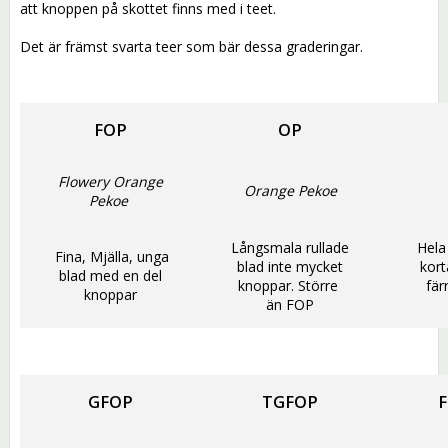
att knoppen på skottet finns med i teet.
Det är främst svarta teer som bär dessa graderingar.
FOP
OP
Flowery Orange
Orange Pekoe
Pekoe
Långsmala rullade
Hela
Fina, Mjälla, unga
blad inte mycket
kort
blad med en del
knoppar. Större
fär
knoppar
än FOP
GFOP
TGFOP